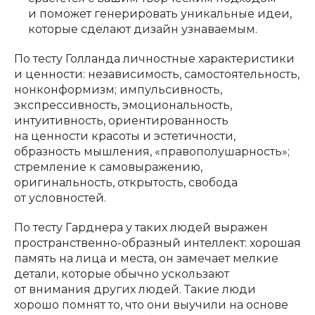
и поможет генерировать уникальные идеи,
которые сделают дизайн узнаваемым.
По тесту Голланда личностные характеристики
и ценности: независимость, самостоятельность,
нонконформизм; импульсивность,
экспрессивность, эмоциональность,
интуитивность, ориентированность
на ценности красоты и эстетичности,
образность мышления, «правополушарность»;
стремление к самовыражению,
оригинальность, открытость, свобода
от условностей.
По тесту Гарднера у таких людей выражен
пространственно-образный интеллект: хорошая
память на лица и места, он замечает мелкие
детали, которые обычно ускользают
от внимания других людей. Такие люди
хорошо помнят то, что они выучили на основе