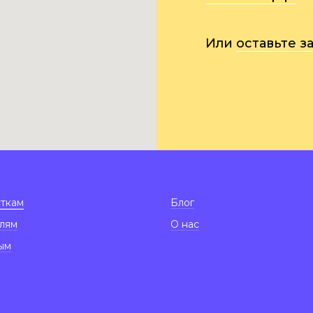
Или
оставьте з
•
ткам
Блог
лям
О нас
ым