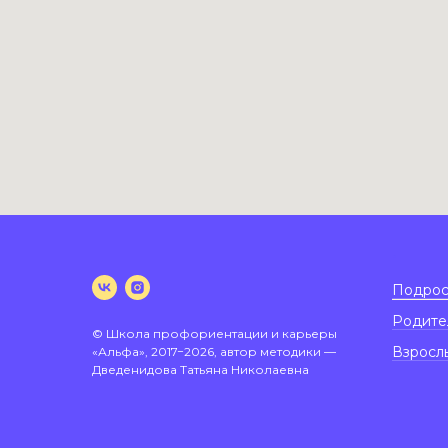
•
Подрос
Родите
© Школа профориентации и карьеры
Взросл
«Альфа», 2017−2026, автор методики —
Дведенидова Татьяна Николаевна