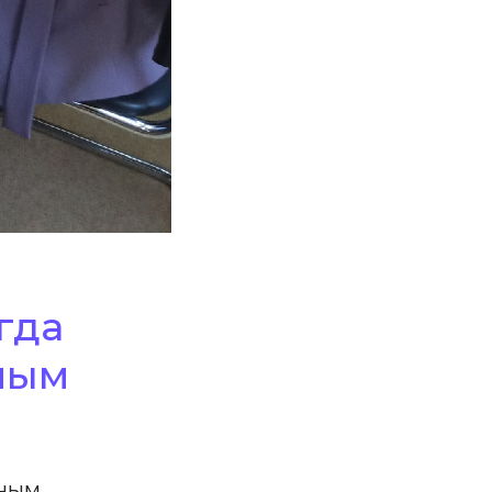
гда
ным
ным,