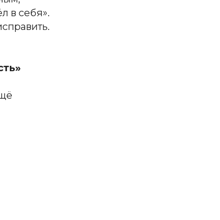
л в себя».
исправить.
сть»
ещё