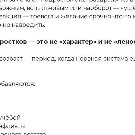
евожным, вспыльчивым или наоборот — «ушё
еакция — тревога и желание срочно что-то 
 не навредить.
ростков — это не «характер» и не «лено
возраст — период, когда нервная система 
обавляются:
учёбой
нфликты
асного детства