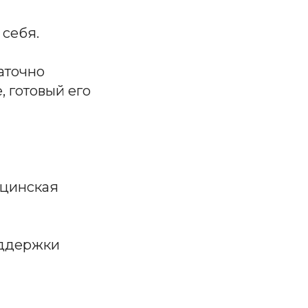
 себя.
аточно
, готовый его
дицинская
оддержки