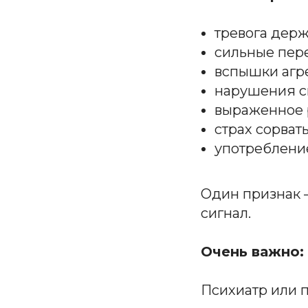
тревога дер
сильные пер
вспышки агр
нарушения сн
выраженное 
страх сорват
употребление
Один признак 
сигнал.
Очень важно: 
Психиатр или п