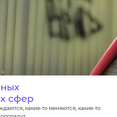
нных
х сфер
ждаются, какие-то меняются, какие-то
 пропадут.